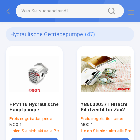
Hydraulische Getriebepumpe
(47)
HPV118 Hydraulische
YB60000571 Hitachi
Hauptpumpe
Pilotventil für Zax200
Zax120 Zax330
Preis:
negotiation price
Preis:
negotiation price
Zax350
MOQ:
1
MOQ:
1
Holen Sie sich aktuelle Preis
Holen Sie sich aktuelle Preis