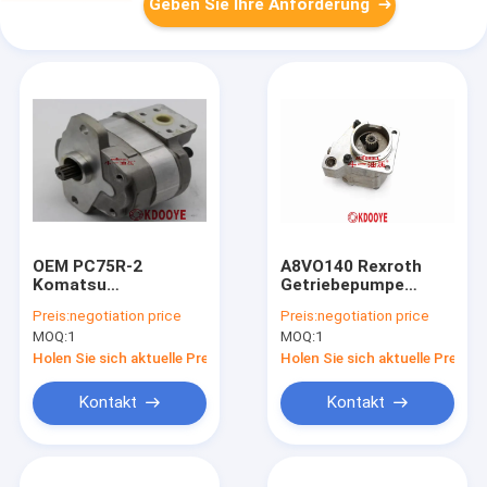
Geben Sie Ihre Anforderung
OEM PC75R-2
A8VO140 Rexroth
Komatsu
Getriebepumpe
Hydraulikpumpe 705-
Pilotpumpe 3,5 kg
Preis:
negotiation price
Preis:
negotiation price
22-29070 708-1w-
China neue
MOQ:
1
MOQ:
1
00310
doosan370
Holen Sie sich aktuelle Preis
Holen Sie sich aktuelle Preis
Kontakt
Kontakt