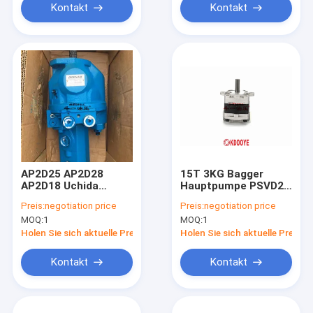
Kontakt
Kontakt
AP2D25 AP2D28
15T 3KG Bagger
AP2D18 Uchida
Hauptpumpe PSVD2-
Rexroth Hydraulic
17E Psvd2-17e OEM-
Preis:
negotiation price
Preis:
negotiation price
Pump für DH55 DH60
Standard
MOQ:
1
MOQ:
1
R60
Holen Sie sich aktuelle Preis
Holen Sie sich aktuelle Preis
Kontakt
Kontakt