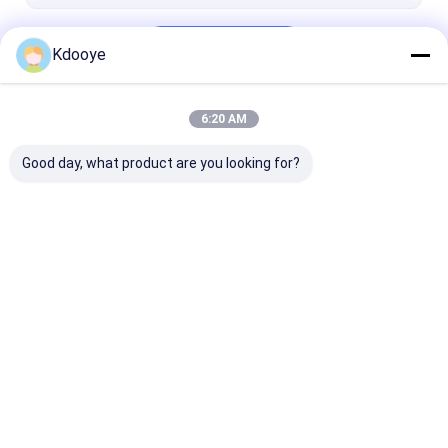
Fortsetzen
Kdooye
6:20 AM
Unsere Kategorien
Good day, what product are you looking for?
Ersatzteile für
Hydraulikpumpeteile
Hydraulische
Bagger
des Baggers
Getriebepump
Startseite
Über uns
Kontakt
Desktop Site
Sitemap
Privacy Policy