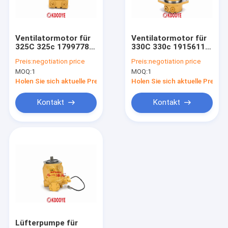
Fabrik Tour
Qualitätskontrolle
Ventilatormotor für
Ventilatormotor für
325C 325c 1799778
330C 330c 1915611
Kontakt
179-9778 6KG China
191-5611 7KG China
Preis:
negotiation price
Preis:
negotiation price
neues 3-Loch
neues 3-Loch
MOQ:
1
MOQ:
1
Nachrichten
Holen Sie sich aktuelle Preis
Holen Sie sich aktuelle Preis
Referenzen
Kontakt
Kontakt
Ersatzteile für Bagger
Hydraulikpumpeteile des Baggers
Hydraulische Getriebepumpe
Hydraulikpumpe-Versammlung
Lüfterpumpe für