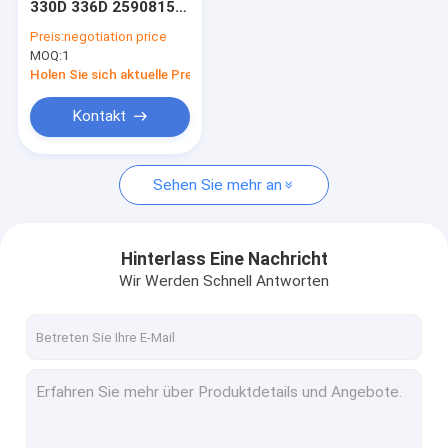
330D 336D 2590815
Radiator Hydraulikölkühler
259-0815 19KG China
Preis:
negotiation price
neu
MOQ:
Hydraulikpumpenregler
1
Holen Sie sich aktuelle Preis
Bagger-Relief-Ventil
Kontakt
Schwingen-Bewegungsteile
Sehen Sie mehr an
Schwingen-Motorenmontage
Schwinggetriebe für Bagger
Hinterlass Eine Nachricht
Achsantriebsteile für Bagger
Wir Werden Schnell Antworten
Endantriebsgetriebe
Turbolader
Maschinen-Zwischenlagen-Ausrüstung