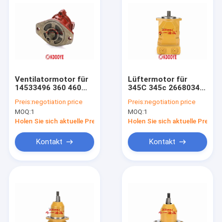
Ventilatormotor für
Lüftermotor für
14533496 360 460
345C 345c 2668034
480 EC360 EC460
266-8034 16KG China
Preis:
negotiation price
Preis:
negotiation price
EC380 EC480 7KG
neu
MOQ:
1
MOQ:
1
China neu
Holen Sie sich aktuelle Preis
Holen Sie sich aktuelle Preis
Kontakt
Kontakt
Startseite
Produkte
Über uns