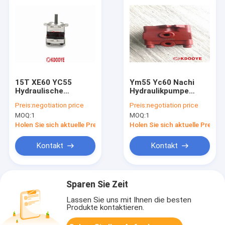
15T XE60 YC55
Ym55 Yc60 Nachi
Hydraulische
Hydraulikpumpe
Pilotpumpe 3KG
Pvd2b-36 Pvd2b-40
Preis:
negotiation price
Preis:
negotiation price
PSVD2-27E psvd2-
Pvd2b-32 Pvd2b-34
MOQ:
1
MOQ:
1
27e
Holen Sie sich aktuelle Preis
Holen Sie sich aktuelle Preis
Kontakt
Kontakt
Sparen Sie Zeit
Lassen Sie uns mit Ihnen die besten
Produkte kontaktieren.