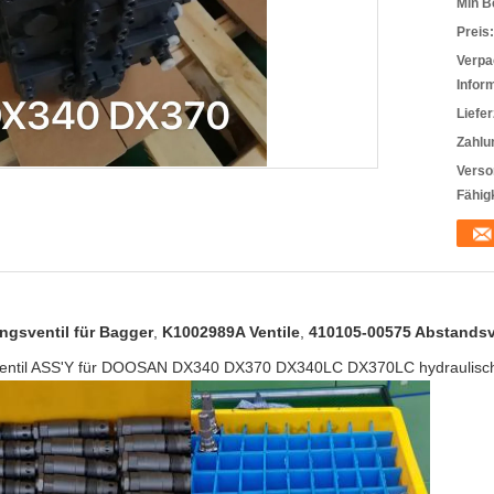
Min B
Preis:
Verpa
Infor
Liefer
Zahlu
Verso
Fähigk
gsventil für Bagger
,
K1002989A Ventile
,
410105-00575 Abstandsv
ntil ASS'Y für DOOSAN DX340 DX370 DX340LC DX370LC hydraulische