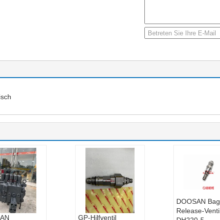
isch
DOOSAN Bag
Release-Ventil
AN
GP-Hilfventil