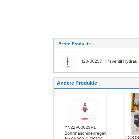
Beste Produkte
420-00257 Hilfsventil Hydraul
Andere Produkte
YN22V00029F1
Bohrmaschinenregelventil
DOOS