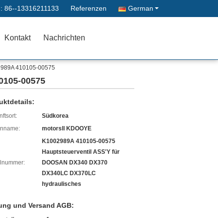
 :
86--13316211133
Referenzen
German
Kontakt
Nachrichten
02989A 410105-00575
10105-00575
uktdetails:
ftsort:
Südkorea
enname:
motorsll KDOOYE
K1002989A 410105-00575
Hauptsteuerventil ASS'Y für
lnummer:
DOOSAN DX340 DX370
DX340LC DX370LC
hydraulisches
ung und Versand AGB: