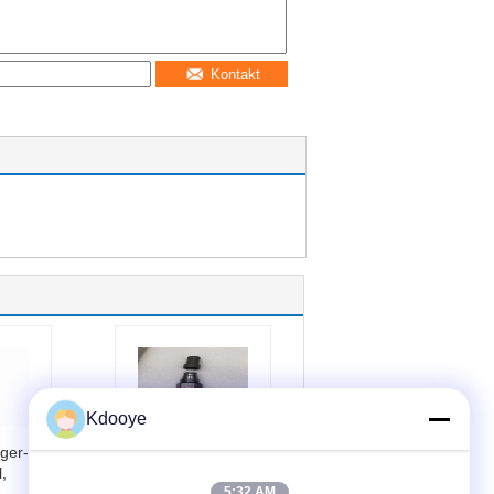
Kontakt
Kdooye
ger-
4324535 Hitachi
,
Bagger-Steuerventil
5:32 AM