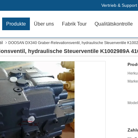
Vertrieb & Support
Produkte
Über uns
Fabrik Tour
Qualitätskontrolle
il
DOOSAN DX340 Graber-Relevationsventil, hydraulische Steuerventile K10
nsventil, hydraulische Steuerventile K1002989A 4
Prod
Herkun
Mark
Model
Zahl