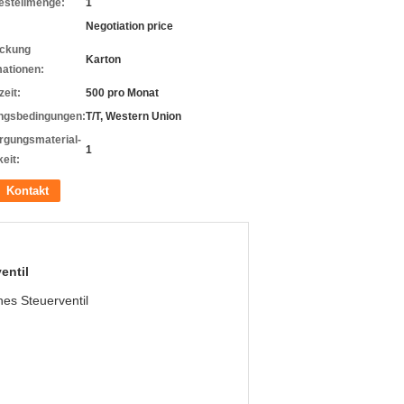
estellmenge:
1
Negotiation price
ckung
Karton
mationen:
zeit:
500 pro Monat
ngsbedingungen:
T/T, Western Union
rgungsmaterial-
1
eit:
Kontakt
entil
s Steuerventil