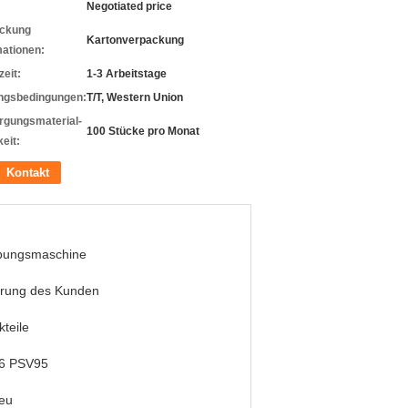
Negotiated price
ckung
Kartonverpackung
mationen:
zeit:
1-3 Arbeitstage
ngsbedingungen:
T/T, Western Union
rgungsmaterial-
100 Stücke pro Monat
eit:
Kontakt
bungsmaschine
erung des Kunden
kteile
6 PSV95
eu