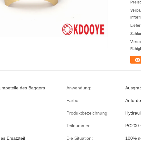
Preis:
Verpa
Infor
Liefer
Zahlu
Verso
Fähigk
umpeteile des Baggers
Anwendung:
Ausgra
Farbe:
Anford
Produktbezeichnung:
Hydraui
Teilnummer:
PC200-
es Ersatzteil
Die Situation:
100% n