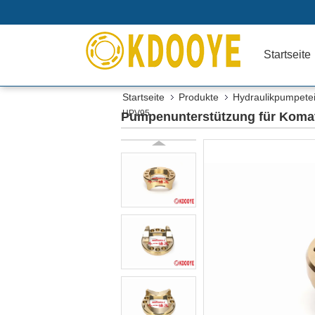
Startseite
Startseite
Produkte
Hydraulikpumpetei
HPV95
Pumpenunterstützung für Komat