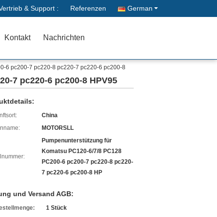
Vertrieb & Support :
Referenzen
German
Kontakt
Nachrichten
0-6 pc200-7 pc220-8 pc220-7 pc220-6 pc200-8
20-7 pc220-6 pc200-8 HPV95
uktdetails:
ftsort:
China
enname:
MOTORSLL
Pumpenunterstützung für
Komatsu PC120-6/7/8 PC128
lnummer:
PC200-6 pc200-7 pc220-8 pc220-
7 pc220-6 pc200-8 HP
ung und Versand AGB:
estellmenge:
1 Stück