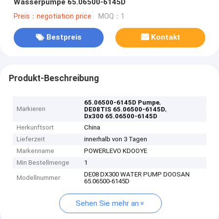
Wasserpumpe 65.06500-6145D
Preis：negotiation price
MOQ：1
Bestpreis
Kontakt
Produkt-Beschreibung
,
65.06500-6145D Pumpe
Markieren
,
DE08TIS 65.06500-6145D
Dx300 65.06500-6145D
Herkunftsort
China
Lieferzeit
innerhalb von 3 Tagen
Markenname
POWERLEVO KDOOYE
Min Bestellmenge
1
DE08 DX300 WATER PUMP DOOSAN
Modellnummer
65.06500-6145D
Sehen Sie mehr an