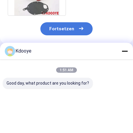
Wasserpumpe 65.06500-
6145D
Fortsetzen
Kdooye
Empfohlene Produkte
1:51 AM
Good day, what product are you looking for?
6BG1T -XABEC-03-
6HK1 SANY335
6754-21-1310
C2 ISUZU 128.5KW
ZAX330 ZAX360
21-1017 s6d1
2100r/min Motor
ZAX330-3 XE335
qsb6.7
Liner Kit für Xe235
Motorteile LINER
Zylinderblock
ZAX200 SH200-3
PISTON RINGS
für KOMATSU
Bestpreis
Bestpreis
Bestprei