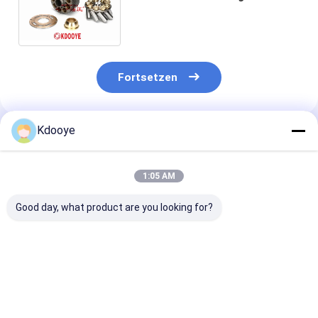
Motorteile Blockventilplatte
Set Platte Kugel klar
Schuhplatte Dichtung Kit
Kolben
Fortsetzen
Kdooye
Empfohlene Produkte
1:05 AM
Good day, what product are you looking for?
SG08e SG08E
PC200-8 PC220-8
PC200-7 PC22
Verwendung für
Schwingmotorteile
Schwingmotort
sk250-8 cx210
für Komatsu
für Komatsu
sk260-8
Blockventilplatte Set
Blockventilpla