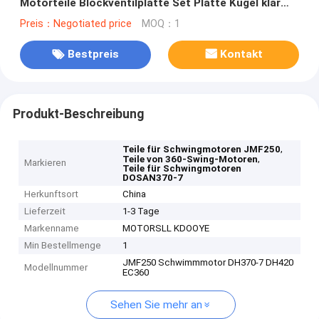
Motorteile Blockventilplatte Set Platte Kugel klar
Schuhplatte Dichtung Kit Kolben
Preis：Negotiated price
MOQ：1
Bestpreis
Kontakt
Produkt-Beschreibung
,
Teile für Schwingmotoren JMF250
,
Teile von 360-Swing-Motoren
Markieren
Teile für Schwingmotoren
DOSAN370-7
Herkunftsort
China
Lieferzeit
1-3 Tage
Markenname
MOTORSLL KDOOYE
Min Bestellmenge
1
JMF250 Schwimmmotor DH370-7 DH420
Modellnummer
EC360
Sehen Sie mehr an