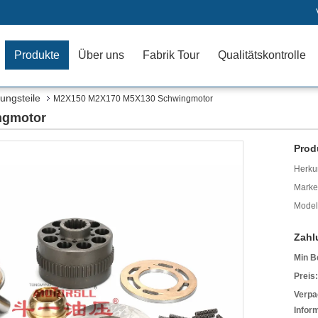
Produkte
Über uns
Fabrik Tour
Qualitätskontrolle
ngsteile
M2X150 M2X170 M5X130 Schwingmotor
ngmotor
Prod
Herkun
Mark
Model
Zahl
Min B
Preis:
Verpa
Infor