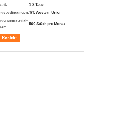
zeit:
1-3 Tage
ngsbedingungen:
T/T, Western Union
rgungsmaterial-
500 Stück pro Monat
eit:
Kontakt