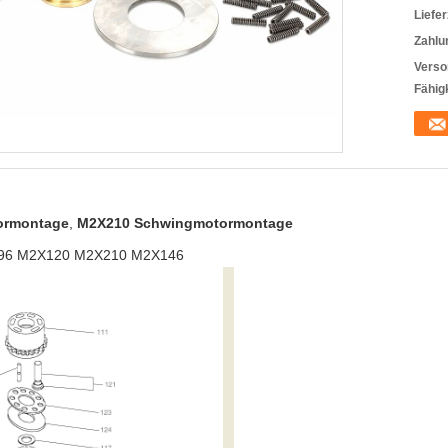
Liefer
Zahlu
Verso
Fähigk
ormontage
,
M2X210 Schwingmotormontage
96 M2X120 M2X210 M2X146