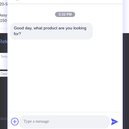
20-5
0365315 M2X150
Schwingmotorteile
3:32 PM
Assy
Ventilplatte für
150
EX200-1 DH220-5
DH220-7
Good day, what product are you looking 
 Druck
Druck:
Hoher Druck
for?
döl
Gebrauch:
Erdöl
Referenzen
ulik
Macht:
Hydraulik
riebep
Struktur:
Getriebep
umpe
Senden Sie
dooye Machinery Equipment Co., Ltd.. All