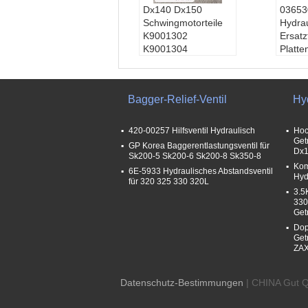
Dx140 Dx150
03653
Schwingmotorteile
Hydrau
K9001302
Ersatz
K9001304
Platte
K9001310
EX200
K9001303
Druc
Druck:
Hoher Druck
Gebr
Bagger-Relief-Ventil
Hy
Gebrauch:
Erdöl
Mach
Macht:
Hydraulik
Struk
Struktur:
Getriebep
umpe
420-00257 Hilfsventil Hydraulisch
Hoc
umpe
Get
GP Korea Baggerentlastungsventil für
Dx1
Sk200-5 Sk200-6 Sk200-8 Sk350-8
Kom
6E-5933 Hydraulisches Abstandsventil
Hyd
für 320 325 330 320L
3.5
330
Get
Dop
Get
ZAX
Datenschutz-Bestimmungen
| CHINA Gut Qu