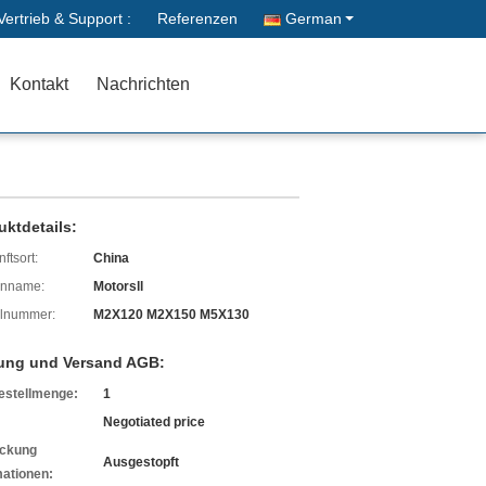
Vertrieb & Support :
Referenzen
German
Kontakt
Nachrichten
uktdetails:
ftsort:
China
enname:
Motorsll
lnummer:
M2X120 M2X150 M5X130
ung und Versand AGB:
estellmenge:
1
Negotiated price
ckung
Ausgestopft
mationen: