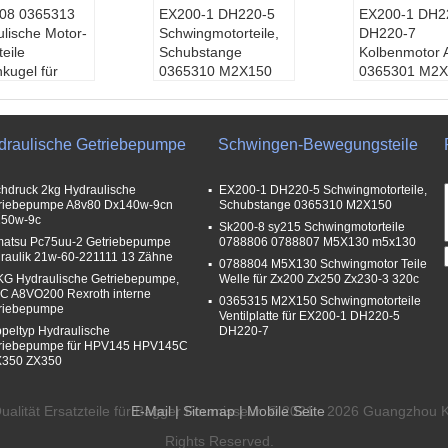
08 0365313
EX200-1 DH220-5
EX200-1 DH2
lische Motor-
Schwingmotorteile,
DH220-7
teile
Schubstange
Kolbenmotor 
nkugel für
0365310 M2X150
0365301 M2X
-1 DH220-5
Druck:
Hoher Druck
m2x150
k:
Hoher Druck
Gebrauch:
Erdöl
Druck:
Hoher
auch:
Erdöl
Macht:
Hydraulik
Gebrauch:
Er
draulische Getriebepumpe
Schwingen-Bewegungsteile
t:
Hydraulik
Struktur:
Getriebep
Macht:
Hydra
tur:
Getriebep
umpe
Struktur:
Get
umpe
hdruck 2kg Hydraulische
EX200-1 DH220-5 Schwingmotorteile,
riebepumpe A8v80 Dx140w-9cn
Schubstange 0365310 M2X150
50w-9c
Sk200-8 sy215 Schwingmotorteile
atsu Pc75uu-2 Getriebepumpe
0788806 0788807 M5X130 m5x130
raulik 21w-60-221111 13 Zähne
0788804 M5X130 Schwingmotor Teile
KG Hydraulische Getriebepumpe,
Welle für Zx200 Zx250 Zx230-3 320c
C A8VO200 Rexroth interne
0365315 M2X150 Schwingmotorteile
riebepumpe
Ventilplatte für EX200-1 DH220-5
peltyp Hydraulische
DH220-7
riebepumpe für HPV145 HPV145C
350 ZX350
alität Ersatzteile für Bagger Fournisseur. © 2021 - 2026 Guangzhou K
E-Mail
|
Sitemap
| Mobile Seite
Rights Reserved.